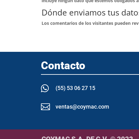
incluye ningún dato que estemos obligados a 
Dónde enviamos tus dato
Los comentarios de los visitantes pueden rev
Contacto

(55) 53 06 27 15

ventas@coymac.com