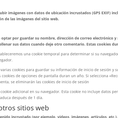
subir imágenes con datos de ubicación incrustados (GPS EXIF) incl
ón de las imágenes del sitio web.
 optar por guardar su nombre, dirección de correo electrónico y 
ellenar sus datos cuando deje otro comentario. Estas cookies du
estableceremos una cookie temporal para determinar si su navegador
egador.
arias cookies para guardar su información de inicio de sesión y su
as cookies de opciones de pantalla duran un año. Si selecciona «Rec
enta, se eliminarán las cookies de inicio de sesión
a cookie adicional en su navegador. Esta cookie no incluye datos pe
 Caduca después de 1 día.
tros sitios web
tenido incrustado (por ejemplo, videos, imágenes, artículos, etc.)